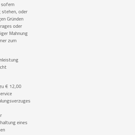
 sofern
 stehen, oder
igen Gründen
trages oder
aliger Mahnung
hmer zum
nleistung
icht
 zu € 12,00
ervice
ahlungsverzuges
r
chaltung eines
den