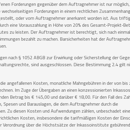
offenen Forderungen gegenüber dem Auftragnehmer ist nur möglich,
ie wechselseitigen Forderungen in einem rechtlichen Zusammenhang
gestellt, oder vom Auftragnehmer anerkannt worden ist. Aus trift
urch eine Vorauszahlung in Höhe von 20% des Gesamt‐Projekt‐Be
tutes zu leisten. Der Auftragnehmer ist berechtigt, sich nach einm
timmungen bezahlt zu machen. Barsicherheiten hat der Auftragne
sen.
ngen nach § 1052 ABGB zur Erwirkung oder Sicherstellung der Gege
haltungsrechte, sind ausgeschlossen. Diese Bestimmung 2.4 gilt n
 die angefallenen Kosten, monatliche Mahngebühren in der von bis
echnen. Im Zuge der Übergaben an einen konzessionierten Inkassos
den Betrag bis € 145,00 und darüber € 18,00. Für den Fall des Z
n, Spesen und Barauslagen, die dem Auftragnehmer durch die
hen. Zu diesen Kosten und Aufwendungen zählen, unbeschadet eine
ichtlichen Kosten, insbesondere die tarifmäßigen Kosten der Eins
 Verordnung über die Höchstsätze der Inkassoinstitute gebühren