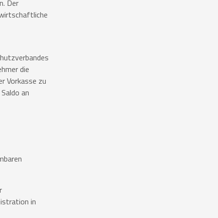
n. Der
irtschaftliche
schutzverbandes
ehmer die
er Vorkasse zu
 Saldo an
mmbaren
r
stration in