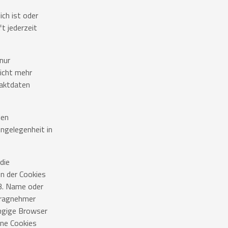
ch ist oder
t jederzeit
nur
icht mehr
taktdaten
den
ngelegenheit in
die
n der Cookies
B. Name oder
ftragnehmer
ängige Browser
hne Cookies