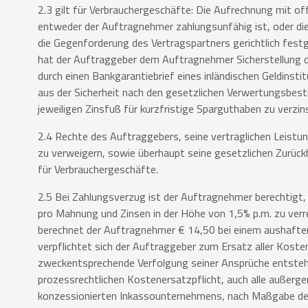
2.3 gilt für Verbrauchergeschäfte: Die Aufrechnung mit 
entweder
der Auftragnehmer zahlungsunfähig ist, oder d
die
Gegenforderung des Vertragspartners gerichtlich fest
hat der
Auftraggeber dem Auftragnehmer Sicherstellung d
durch einen
Bankgarantiebrief eines inländischen Geldinsti
aus der
Sicherheit nach den gesetzlichen Verwertungsbes
jeweiligen
Zinsfuß für kurzfristige Sparguthaben zu verzin
2.4 Rechte des Auftraggebers, seine vertraglichen Leistu
zu
verweigern, sowie überhaupt seine gesetzlichen Zurück
für
Verbrauchergeschäfte.
2.5 Bei Zahlungsverzug ist der Auftragnehmer berechtigt,
pro
Mahnung und Zinsen in der Höhe von 1,5% p.m. zu verr
berechnet
der Auftragnehmer € 14,50 bei einem aushaften
verpflichtet
sich der Auftraggeber zum Ersatz aller Koste
zweckentsprechende Verfolgung
seiner Ansprüche entste
prozessrechtlichen Kostenersatzpflicht, auch alle
außerger
konzessionierten Inkassounternehmens, nach
Maßgabe der