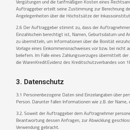
Vergütungen und die tarifmäßigen Kosten eines
Rechtsanw
Auftraggeber erteilt seine Zustimmung zur Berechnung d
Angelegenheiten über die Höchstsätze der Inkassoinstitu
2.6 Der Auftraggeber stimmt zu, dass der Auftragnehmer 
Einzahlschein
berechtigt ist, Namen, Geburtsdatum und An
zu übermitteln,
um Informationen über die Bonität einzuh
Vorlage eines
Einkommensnachweises vor bzw. bei nicht a
beliefern. Im
Falle eines Zahlungsverzuges übermittelt d
die
WarenKreditEvidenz des Kreditschutzverbandes von 18
3. Datenschutz
3.1 Personenbezogene Daten sind Einzelangaben über pers
Person.
Darunter fallen Informationen wie z.B. der Name,
3.2. Soweit der Auftraggeber dem Auftragnehmer persone
Beantwortung
dessen Anfragen, zur Abwicklung geschloss
Verwendung gebracht.