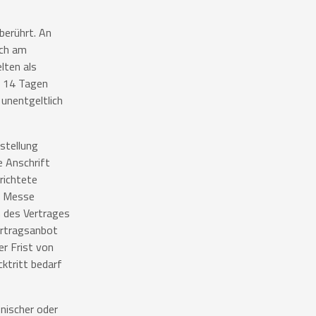
berührt. An
ich am
lten als
on 14 Tagen
unentgeltlich
stellung
e Anschrift
richtete
r Messe
 des Vertrages
ertragsanbot
r Frist von
ktritt bedarf
nischer oder