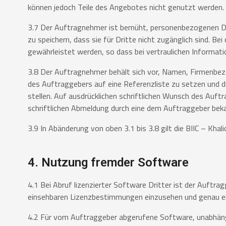
können jedoch Teile
des Angebotes nicht genutzt werden.
3.7 Der Auftragnehmer ist bemüht, personenbezogenen Dat
zu
speichern, dass sie für Dritte nicht zugänglich sind. Be
gewährleistet
werden, so dass bei vertraulichen Informa
3.8 Der Auftragnehmer behält sich vor, Namen, Firmenbeze
des
Auftraggebers auf eine Referenzliste zu setzen und 
stellen. Auf
ausdrücklichen schriftlichen Wunsch des Auftr
schriftlichen
Abmeldung durch eine dem Auftraggeber bekan
3.9 In Abänderung von oben 3.1 bis 3.8 gilt die BIIC – K
4. Nutzung fremder Software
4.1 Bei Abruf lizenzierter Software Dritter ist der Auftra
einsehbaren
Lizenzbestimmungen einzusehen und genau ei
4.2 Für vom Auftraggeber abgerufene Software, unabhängig