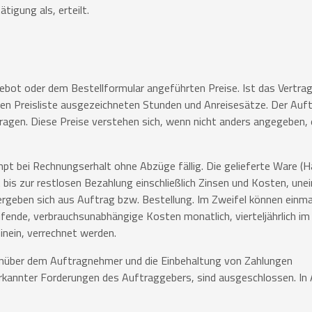
tigung als, erteilt.
ngebot oder dem Bestellformular angeführten Preise. Ist das Vertra
len Preisliste ausgezeichneten Stunden und Anreisesätze. Der Auf
 tragen. Diese Preise verstehen sich, wenn nicht anders angegeben, 
ompt bei Rechnungserhalt ohne Abzüge fällig. Die gelieferte Ware (
t bis zur restlosen Bezahlung einschließlich Zinsen und Kosten, un
rgeben sich aus Auftrag bzw. Bestellung. Im Zweifel können einm
fende, verbrauchsunabhängige Kosten monatlich, vierteljährlich im 
nein, verrechnet werden.
nüber dem Auftragnehmer und die Einbehaltung von Zahlungen
rkannter Forderungen des Auftraggebers, sind ausgeschlossen. In