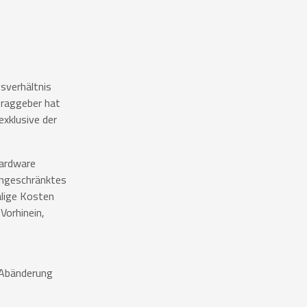
gsverhältnis
traggeber hat
exklusive der
Hardware
eingeschränktes
alige Kosten
Vorhinein,
 Abänderung