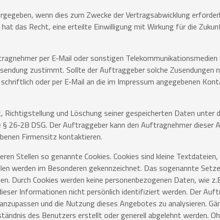
gegeben, wenn dies zum Zwecke der Vertragsabwicklung erforderli
at das Recht, eine erteilte Einwilligung mit Wirkung für die Zukunf
tragnehmer per E‐Mail oder sonstigen Telekommunikationsmedien 
usendung zustimmt. Sollte der Auftraggeber solche Zusendungen n
os schriftlich oder per E‐Mail an die im Impressum angegebenen Kon
t, Richtigstellung und Löschung seiner gespeicherten Daten unter 
§ 26‐28 DSG. Der Auftraggeber kann den Auftragnehmer dieser A
benen Firmensitz kontaktieren.
n Stellen so genannte Cookies. Cookies sind kleine Textdateien, 
llen werden im Besonderen gekennzeichnet. Das sogenannte Setze
den. Durch Cookies werden keine personenbezogenen Daten, wie z.
ieser Informationen nicht persönlich identifiziert werden. Der Au
 anzupassen und die Nutzung dieses Angebotes zu analysieren. G
ständnis des Benutzers erstellt oder generell abgelehnt werden. O