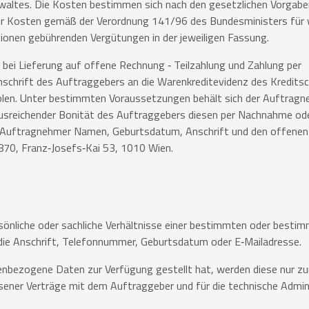
altes. Die Kosten bestimmen sich nach den gesetzlichen Vorgabe
er
Kosten gemäß der Verordnung 141/96 des Bundesministers für w
tionen
gebührenden Vergütungen in der jeweiligen Fassung.
bei Lieferung auf offene Rechnung ‐ Teilzahlung und Zahlung per
schrift des Auftraggebers an die Warenkreditevidenz des Kredit
olen. Unter bestimmten Voraussetzungen behält sich der Auftragn
usreichender Bonität des Auftraggebers diesen per Nachnahme od
er Auftragnehmer Namen, Geburtsdatum, Anschrift und den offenen
70, Franz‐Josefs‐Kai 53, 1010 Wien.
önliche oder sachliche Verhältnisse einer bestimmten oder besti
 die Anschrift, Telefonnummer, Geburtsdatum oder E‐Mailadresse.
nbezogene Daten zur Verfügung gestellt hat, werden diese nur zu
ener Verträge mit dem Auftraggeber und für die technische Admini