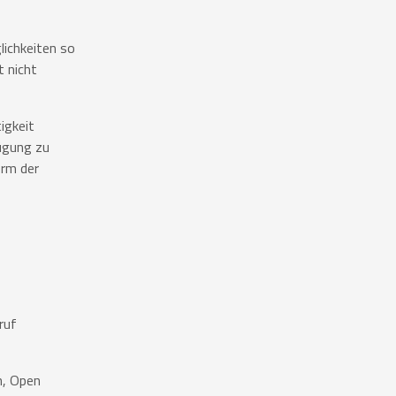
lichkeiten so
t nicht
igkeit
ügung zu
orm der
ruf
n, Open