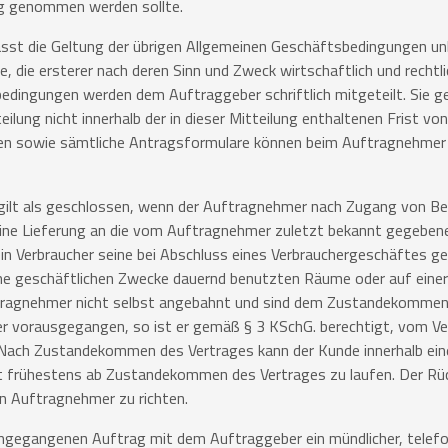
ug genommen werden sollte.
lässt die Geltung der übrigen Allgemeinen Geschäftsbedingungen un
 die ersterer nach deren Sinn und Zweck wirtschaftlich und rechtl
ingungen werden dem Auftraggeber schriftlich mitgeteilt. Sie ge
eilung nicht innerhalb der in dieser Mitteilung enthaltenen Frist v
en sowie sämtliche Antragsformulare können beim Auftragnehmer 
 gilt als geschlossen, wenn der Auftragnehmer nach Zugang von Be
eine Lieferung an die vom Auftragnehmer zuletzt bekannt gegeben
in Verbraucher seine bei Abschluss eines Verbrauchergeschäftes ge
ine geschäftlichen Zwecke dauernd benutzten Räume oder auf eine
tragnehmer nicht selbst angebahnt und sind dem Zustandekommen
 vorausgegangen, so ist er gemäß § 3 KSchG. berechtigt, vom V
ach Zustandekommen des Vertrages kann der Kunde innerhalb eine
nt frühestens ab Zustandekommen des Vertrages zu laufen. Der Rüc
n Auftragnehmer zu richten.
rangegangenen Auftrag mit dem Auftraggeber ein mündlicher, telefo