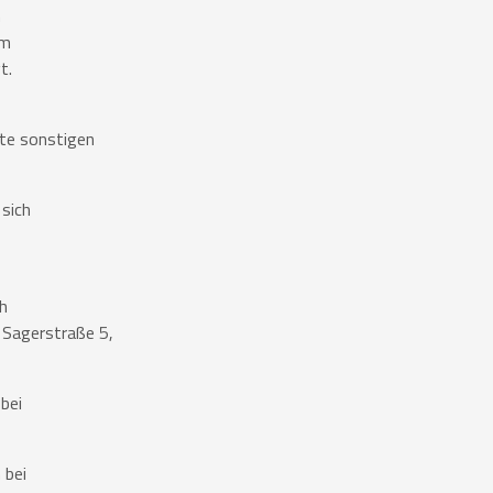
n
om
t.
te sonstigen
sich
h
 Sagerstraße 5,
bei
 bei