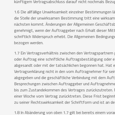
künftigem
Vertragsabschluss darauf nicht nochmals Bez
1.6 Die allfällige Unwirksamkeit einzelner Bestimmungen 
die
Stelle der unwirksamen Bestimmung tritt eine wirksame,
nächsten
kommt. Änderungen der Allgemeinen Geschäftsbed
genehmigt, wenn
der Auftraggeber nach Erhalt dieser Mitt
schriftlich Widerspruch
erhebt. Die Allgemeinen Bedingung
bezogen werden.
1.7 Ein Vertragsverhältnis zwischen den Vertragspartnern
oder
Auftrag eine schriftliche Auftragsbestätigung oder 
abgesandt
oder mit der tatsächlichen begonnen hat. Hat e
Vertragserklärung
nicht in den vom Auftragnehmer für se
abgegeben und die
geschäftliche Verbindung mit dem Auf
Besprechungen
zwischen Auftraggeber und Auftragnehmer
bis zum
Zustandekommen des Vertrages zurückzutreten. N
einer Woche
vom Vertrag zurücktreten. Diese Frist begin
zu seiner
Rechtswirksamkeit der Schriftform und ist an de
1.8 In Abänderung von oben 1.7 gilt bei bereits einem vo