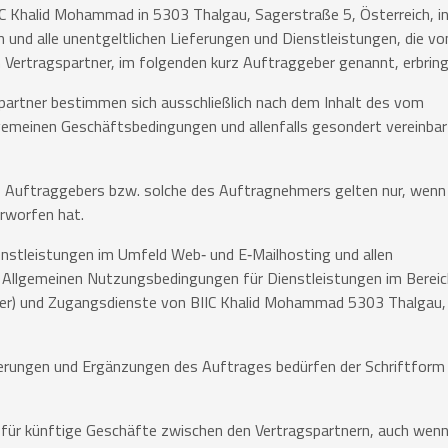
 Khalid Mohammad in 5303 Thalgau, Sagerstraße 5, Österreich, i
n und alle unentgeltlichen Lieferungen und Dienstleistungen, die v
 Vertragspartner, im folgenden kurz Auftraggeber genannt, erbring
spartner bestimmen sich ausschließlich nach dem Inhalt des vom
meinen Geschäftsbedingungen und allenfalls gesondert vereinbar
Auftraggebers bzw. solche des Auftragnehmers gelten nur, wenn 
erworfen hat.
nstleistungen im Umfeld Web‐ und E‐Mailhosting und allen
 Allgemeinen Nutzungsbedingungen für Dienstleistungen im Bereic
erver) und Zugangsdienste von BIIC Khalid Mohammad 5303 Thalgau,
derungen und Ergänzungen des Auftrages bedürfen der Schriftform 
für künftige Geschäfte zwischen den Vertragspartnern, auch wenn